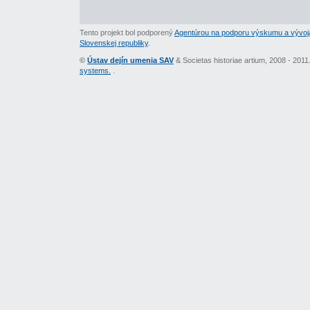
Tento projekt bol podporený
Agentúrou na podporu výskumu a vývoj
Slovenskej republiky
.
©
Ústav dejín umenia SAV
& Societas historiae artium, 2008 - 201
systems.
.