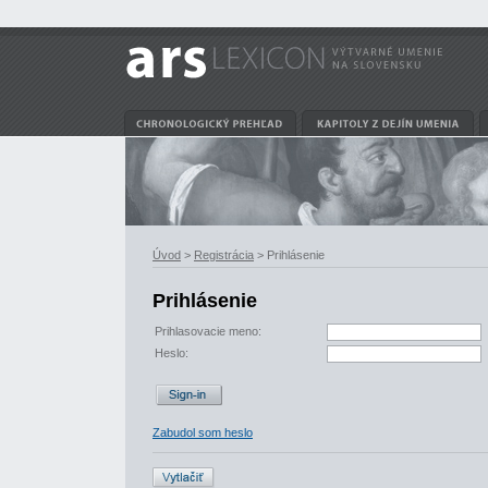
Úvod
>
Registrácia
> Prihlásenie
Prihlásenie
Prihlasovacie meno:
Heslo:
Zabudol som heslo