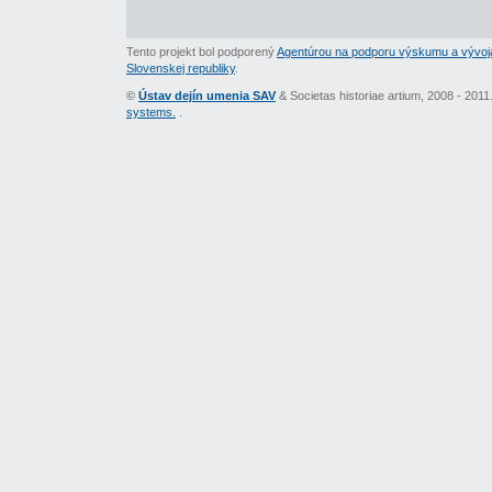
Tento projekt bol podporený
Agentúrou na podporu výskumu a vývoj
Slovenskej republiky
.
©
Ústav dejín umenia SAV
& Societas historiae artium, 2008 - 201
systems.
.