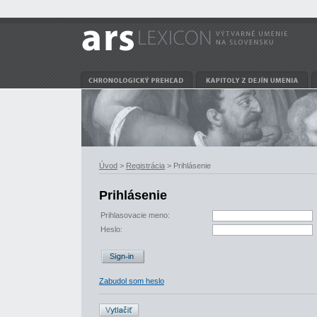
Úvod
>
Registrácia
> Prihlásenie
Prihlásenie
Prihlasovacie meno:
Heslo:
Zabudol som heslo