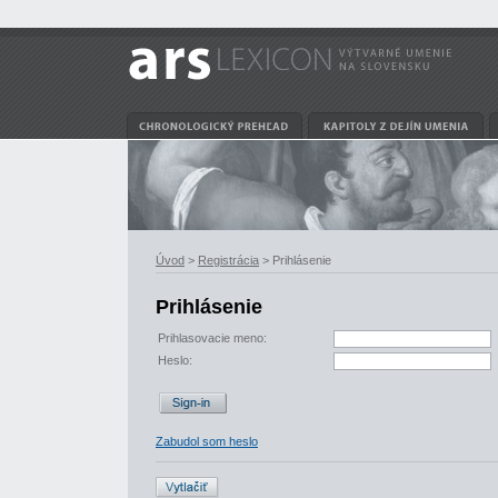
Úvod
>
Registrácia
> Prihlásenie
Prihlásenie
Prihlasovacie meno:
Heslo:
Zabudol som heslo