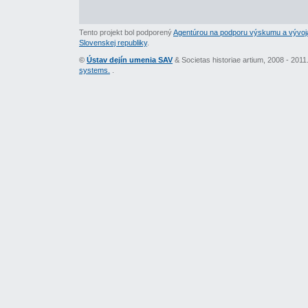
Tento projekt bol podporený
Agentúrou na podporu výskumu a vývoj
Slovenskej republiky
.
©
Ústav dejín umenia SAV
& Societas historiae artium, 2008 - 201
systems.
.